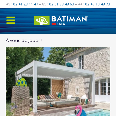
49 :
02 41 28 11 47
– 85 :
02 51 98 48 63
– 44 :
02 49 10 48 73
À vous de jouer !