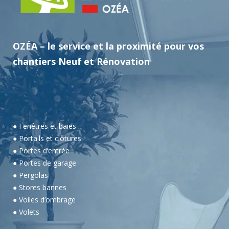
OZÉA – le service et la proximité pour vos
chantiers Neuf et Rénovation
● Fenêtres et baies
● Portails et clôtures
● Portes d’entrée
● Portes de garage
● Pergolas
● Stores bannes
● Voiles d’ombrage
● Volets