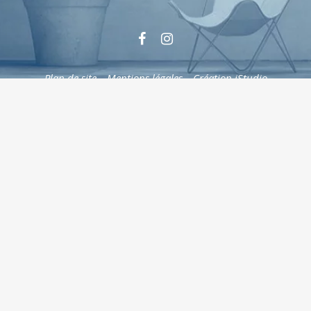
Plan de site
–
Mentions légales
–
Création iStudio
Cookies
Le respect de la vie privée est une priorité
Nous utilisons différentes technologies, telles
que les cookies, pour personnaliser les
contenus , proposer des fonctionnalités sur
les réseaux sociaux et analyser le trafic. Merci
de cliquer sur le bouton ci-contre pour donner
votre accord. Vous pouvez changer d’avis et
modifier vos choix à tout moment.
Ajustez
vos paramètres
Accepter
Ajuster