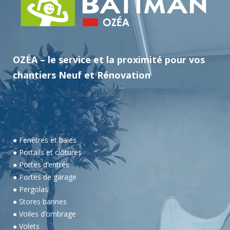
OZÉA – le service et la proximité pour vos
chantiers Neuf et Rénovation
● Fenêtres et baies
● Portails et clôtures
● Portes d’entrée
● Portes de garage
● Pergolas
● Stores bannes
● Voiles d’ombrage
● Volets