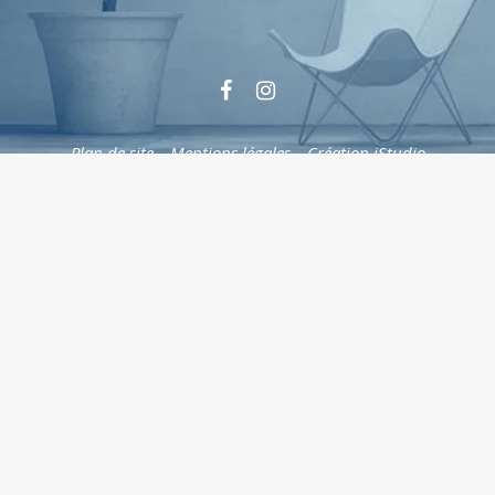
Plan de site
–
Mentions légales
–
Création iStudio
Cookies
Le respect de la vie privée est une priorité
Nous utilisons différentes technologies, telles
que les cookies, pour personnaliser les
contenus , proposer des fonctionnalités sur
les réseaux sociaux et analyser le trafic. Merci
de cliquer sur le bouton ci-contre pour donner
votre accord. Vous pouvez changer d’avis et
modifier vos choix à tout moment.
Ajustez
vos paramètres