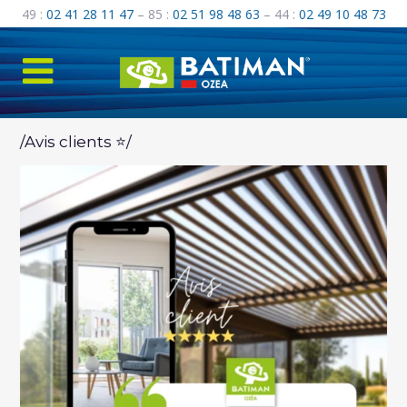
49 :
02 41 28 11 47
– 85 :
02 51 98 48 63
– 44 :
02 49 10 48 73
/Avis clients ⭐️/