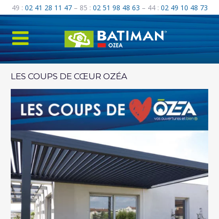
49 :
02 41 28 11 47
– 85 :
02 51 98 48 63
– 44 :
02 49 10 48 73
LES COUPS DE CŒUR OZÉA