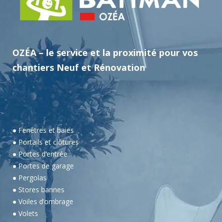
OZÉA – le service et la proximité pour vos
chantiers Neuf et Rénovation
● Fenêtres et baies
● Portails et clôtures
● Portes d’entrée
● Portes de garage
● Pergolas
● Stores bannes
● Voiles d’ombrage
● Volets