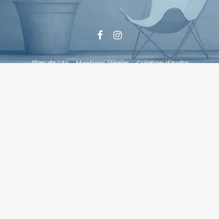
Plan de site
–
Mentions légales
–
Création iStudio
Cookies
Le respect de la vie privée est une priorité
Nous utilisons différentes technologies, telles
que les cookies, pour personnaliser les
contenus , proposer des fonctionnalités sur
les réseaux sociaux et analyser le trafic. Merci
de cliquer sur le bouton ci-contre pour donner
votre accord. Vous pouvez changer d’avis et
modifier vos choix à tout moment.
Ajustez
vos paramètres
Accepter
Ajuster