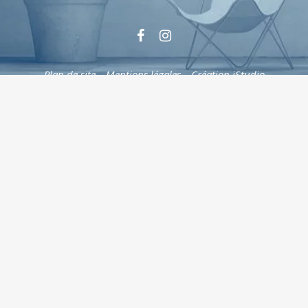
Plan de site
–
Mentions légales
–
Création iStudio
Cookies
Le respect de la vie privée est une priorité
Nous utilisons différentes technologies, telles
que les cookies, pour personnaliser les
contenus , proposer des fonctionnalités sur
les réseaux sociaux et analyser le trafic. Merci
de cliquer sur le bouton ci-contre pour donner
votre accord. Vous pouvez changer d’avis et
modifier vos choix à tout moment.
Ajustez
vos paramètres
Accepter
Ajuster