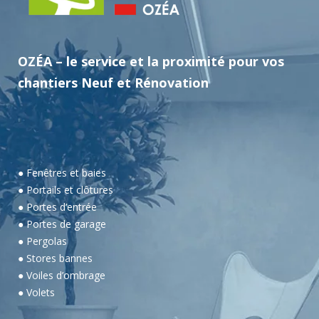
OZÉA – le service et la proximité pour vos
chantiers Neuf et Rénovation
● Fenêtres et baies
● Portails et clôtures
● Portes d’entrée
● Portes de garage
● Pergolas
● Stores bannes
● Voiles d’ombrage
● Volets