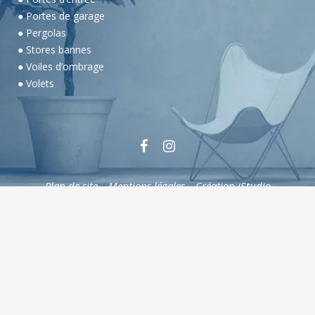
● Portes de garage
● Pergolas
● Stores bannes
● Voiles d’ombrage
● Volets
Plan de site
–
Mentions légales
–
Création iStudio
Cookies
Le respect de la vie privée est une priorité
Nous utilisons différentes technologies, telles
que les cookies, pour personnaliser les